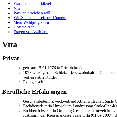
Menü
Warum ich kandidiere!
Vita
Was ich erreichen will
Wie Sie mich erreichen können!
Mein Wahlprogramm
Unterstützer
Fragen von Wählern
Vita
Privat
geb. am 15.01.1976 in Friedrichroda
1978
Umzug
nach Schleiz – jetzt wohnhaft in Oettersdo
verheiratet, 2 Kinder
Evangelisch
Berufliche Erfahrungen
Geschäftsleiterin Zweckverband Abfallwirtschaft Saale-
Fachdienstleiterin Umwelt im Landratsamt Saale-Orla-Kr
Fachbereichsleiterin Ordnung Gesundheit Umwelt im Lan
Justiziarin der Kreissparkasse Saale-Orla (01.09.2007 – 