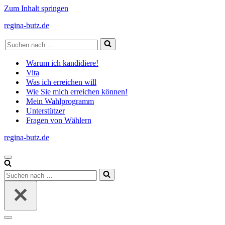
Zum Inhalt springen
regina-butz.de
Suchen
nach …
Warum ich kandidiere!
Vita
Was ich erreichen will
Wie Sie mich erreichen können!
Mein Wahlprogramm
Unterstützer
Fragen von Wählern
regina-butz.de
Navigations-
Menü
Suchen
nach …
Navigations-