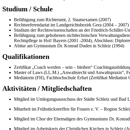
Studium / Schule
Befähigung zum Richteramt, 2. Staatsexamen (2007)
Rechtsreferendariat im Landgerichtsbezirk Gera (2004 – 2007)
Studium der Rechtswissenschaften an der Friedrich-Schiller-Un
Befähigung zum gehobenen nichttechnischen Verwaltungsdienst
Rechtspflege in Hof/ Bayern (2001 -2004), Abschluss: Diplom
Abitur am Gymnasium Dr. Konrad Duden in Schleiz (1994)
Qualifikationen
Zertifikat „Coach werden – sein – bleiben“ Coachingausbil
Master of Laws (LL.M.) „Anwaltsrecht und Anwaltspraxis“, Fe
Mediatorin (FH), Fachhochschule Erfurt (Zertifikat Mediation
Aktivitäten / Mitgliedschaften
Mitglied im Umlegungsausschuss der Städte Schleiz und Bad L
Mitarbeit im Frühstückstreffen für Frauen e. V. – Region Schle
Mitglied im Chor der Ehemaligen des Gymnasiums Dr. Konra
Mitglied im Arbeitskreis der Christlichen Kirchen in Schleiz 